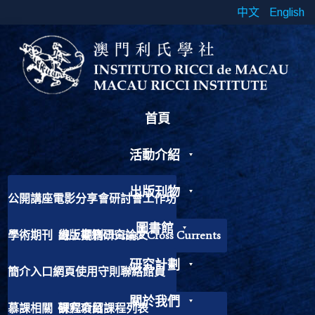
中文
English
首頁
活動介紹
出版刊物
公開講座
電影分享會
研討會
工作坊
書展
靈修工作坊
其他活動
圖書館
學術期刊
出版書籍
線上期刊
研究論文
Chinese Cross Currents
研究計劃
簡介
入口網頁
使用守則
聯絡館員
加入我們
歷史故事
捐獻書籍
關於我們
慕課相關
研究項目
課程介紹
課程列表