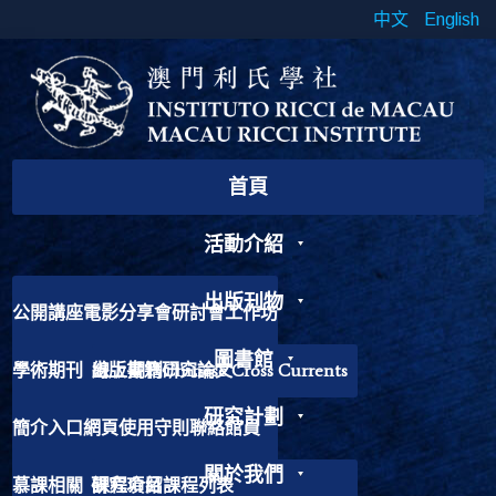
中文
English
首頁
活動介紹
出版刊物
公開講座
電影分享會
研討會
工作坊
書展
靈修工作坊
其他活動
圖書館
學術期刊
出版書籍
線上期刊
研究論文
Chinese Cross Currents
研究計劃
簡介
入口網頁
使用守則
聯絡館員
加入我們
歷史故事
捐獻書籍
關於我們
慕課相關
研究項目
課程介紹
課程列表