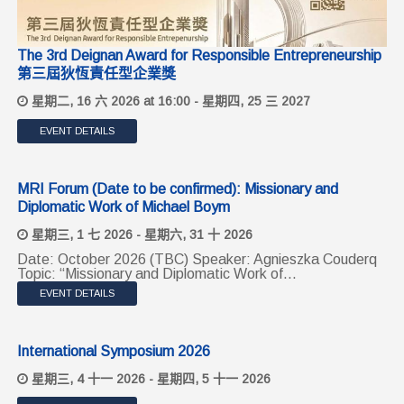
The 3rd Deignan Award for Responsible Entrepreneurship
第三屆狄恆責任型企業獎
星期二, 16 六 2026 at 16:00
-
星期四, 25 三 2027
EVENT DETAILS
MRI Forum (Date to be confirmed): Missionary and
Diplomatic Work of Michael Boym
星期三, 1 七 2026
-
星期六, 31 十 2026
Date: October 2026 (TBC) Speaker: Agnieszka Couderq
Topic: “Missionary and Diplomatic Work of...
EVENT DETAILS
International Symposium 2026
星期三, 4 十一 2026
-
星期四, 5 十一 2026