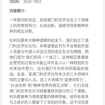
ISSN：
2520 7903
内容简介：
一年两刊的杂志，反映澳门利氏学社在三个领域
上的思想领导力：社会创新，道德领导和精神世
界的相互对照。
在利玛窦伟大精神遗赠的启发下，我们创立了澳
门利氏学社社刊，并希望借此刊为平台帮助外国
人克服与中国人对话交流的语言及文化障碍，把
他们视为“我们的另一个自己”。这种相互尊重彼
此赞赏的过程也许能让中外友人以一种特别的方
式来协作努力，应对我们今天所共同面临的挑
战。友谊，是澳门利氏学社所关注的三大领域共
同的主要切入点。该三大领域为“道德领导力”、
“社会创新”和“精神世界的相互对照”，它们也是
澳门利氏学社社刊将着重研究探讨的三个课题。
利玛窦被奉为德高望重的精神领袖，给所有有幸
与之结识的人都留下了深刻的印象。这不仅仅是